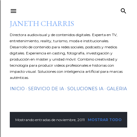
Ir al contenido principal
JANETH CHARRIS
Directora audiovisual y de contenidos digitales. Experta en TV,
entretenimiento, reality, turismo, moda e institucionales.
Desarrollo de contenido para redes sociales, podcasts y medios
digitales. Experiencia en casting, fotografía, investigación y
producción en máster y unidad móvil. Combino creatividad y
tecnología para producir videos profesionales e historias con
impacto visual. Soluciones con inteligencia artificial para marcas
auténticas.
INICIO
SERVICIO DE IA
SOLUCIONES IA
GALERIA
Mostrando entradas de noviembre, 2011
MOSTRAR TODO
E