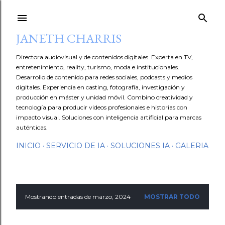
Ir al contenido principal
JANETH CHARRIS
Directora audiovisual y de contenidos digitales. Experta en TV,
entretenimiento, reality, turismo, moda e institucionales.
Desarrollo de contenido para redes sociales, podcasts y medios
digitales. Experiencia en casting, fotografía, investigación y
producción en máster y unidad móvil. Combino creatividad y
tecnología para producir videos profesionales e historias con
impacto visual. Soluciones con inteligencia artificial para marcas
auténticas.
INICIO
SERVICIO DE IA
SOLUCIONES IA
GALERIA
Mostrando entradas de marzo, 2024
MOSTRAR TODO
E