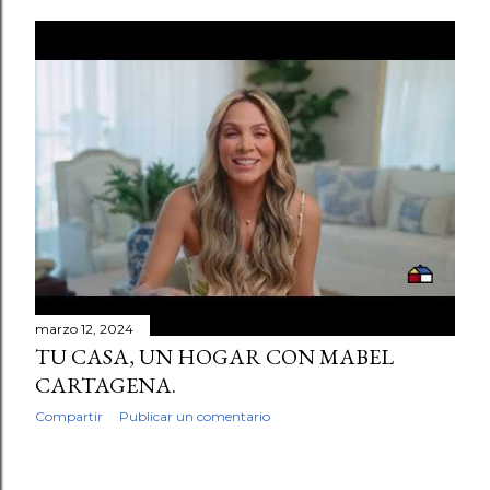
n
t
r
a
d
a
s
marzo 12, 2024
 a mis redes
TU CASA, UN HOGAR CON MABEL
CARTAGENA.
Compartir
Publicar un comentario