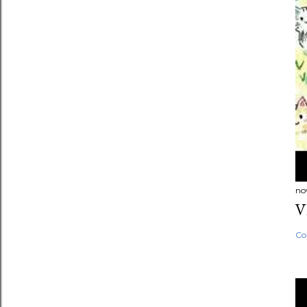
no
V
Co