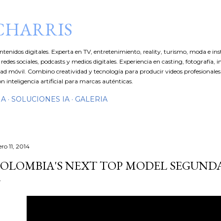
Ir al contenido principal
CHARRIS
ntenidos digitales. Experta en TV, entretenimiento, reality, turismo, moda e ins
redes sociales, podcasts y medios digitales. Experiencia en casting, fotografía, i
d móvil. Combino creatividad y tecnología para producir videos profesionales 
n inteligencia artificial para marcas auténticas.
IA
SOLUCIONES IA
GALERIA
ro 11, 2014
OLOMBIA'S NEXT TOP MODEL SEGUN